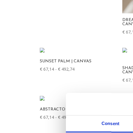
DREA
CAN
€
67,
SUNSET PALM | CANVAS
SHAD
€
67,14
-
€
492,74
Prijsklasse:
CAN
€ 67,14
€
67,
tot
€ 492,74
ABSTRACTO 12 | CANVAS DRUK
€
67,14
-
€
492,74
Prijsklasse:
Consent
€ 67,14
tot