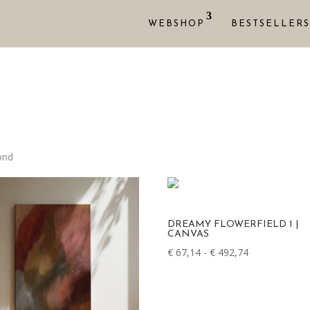
WEBSHOP
BESTSELLERS
ond
Gesorteerd
op
nieuwste
DREAMY FLOWERFIELD 1 |
CANVAS
€
67,14
-
€
492,74
Prijsklasse:
€ 67,14
tot
€ 492,74