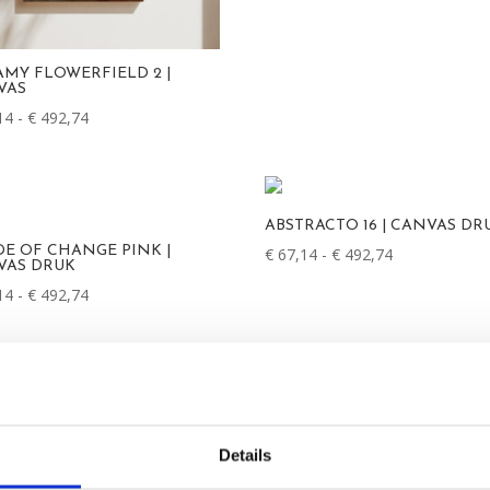
MY FLOWERFIELD 2 |
VAS
14
-
€
492,74
Prijsklasse:
€ 67,14
tot
€ 492,74
ABSTRACTO 16 | CANVAS DR
E OF CHANGE PINK |
€
67,14
-
€
492,74
Prijsklasse:
VAS DRUK
€ 67,14
14
-
€
492,74
Prijsklasse:
tot
€ 67,14
€ 492,74
tot
€ 492,74
Details