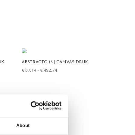
UK
ABSTRACTO 15 | CANVAS DRUK
€
67,14
-
€
492,74
Prijsklasse:
€ 67,14
tot
€ 492,74
About