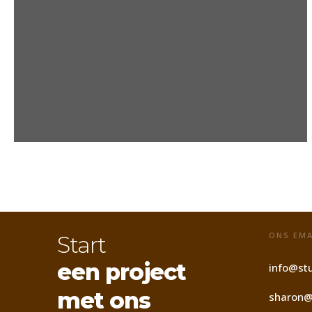
ONS EMA
Start
een project
info@stu
met ons
sharon@