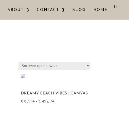
ABOUT
CONTACT
BLOG
HOME
DREAMY BEACH VIBES | CANVAS
€
67,14
-
€
492,74
Prijsklasse:
€ 67,14
tot
€ 492,74