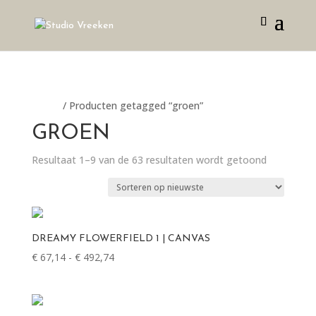
Home
/ Producten getagged “groen”
GROEN
Gesorteer
Resultaat 1–9 van de 63 resultaten wordt getoond
op
nieuwste
DREAMY FLOWERFIELD 1 | CANVAS
Prijsklasse:
€
67,14
-
€
492,74
€ 67,14
tot
€ 492,74