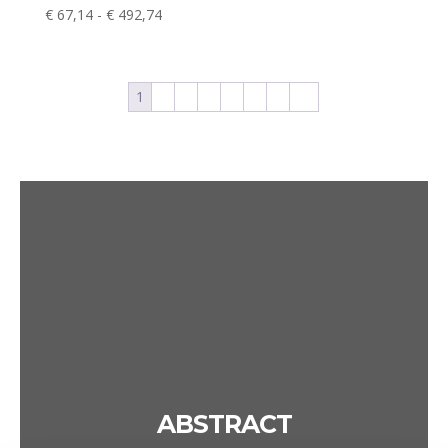
Prijsklasse:
€
67,14
-
€
492,74
€ 67,14
tot
€ 492,74
1
2
3
4
5
6
7
→
ABSTRACT