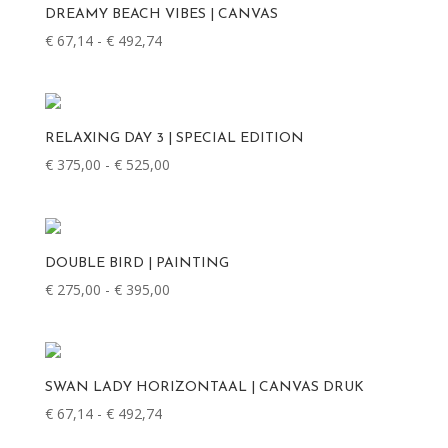
DREAMY BEACH VIBES | CANVAS
Prijsklasse:
€
67,14
-
€
492,74
€ 67,14
tot
€ 492,74
RELAXING DAY 3 | SPECIAL EDITION
Prijsklasse:
€
375,00
-
€
525,00
€ 375,00
tot
€ 525,00
DOUBLE BIRD | PAINTING
Prijsklasse:
€
275,00
-
€
395,00
€ 275,00
tot
€ 395,00
SWAN LADY HORIZONTAAL | CANVAS DRUK
Prijsklasse:
€
67,14
-
€
492,74
€ 67,14