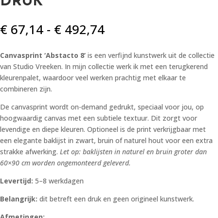
DRUK
Prijsklasse:
€
67,14
-
€
492,74
€ 67,14
tot
Canvasprint ‘Abstacto 8’
is een verfijnd kunstwerk uit de collectie
€ 492,74
van Studio Vreeken. In mijn collectie werk ik met een terugkerend
kleurenpalet, waardoor veel werken prachtig met elkaar te
combineren zijn.
De canvasprint wordt on-demand gedrukt, speciaal voor jou, op
hoogwaardig canvas met een subtiele textuur. Dit zorgt voor
levendige en diepe kleuren. Optioneel is de print verkrijgbaar met
een elegante baklijst in zwart, bruin of naturel hout voor een extra
strakke afwerking.
Let op: baklijsten in naturel en bruin groter dan
60×90 cm worden ongemonteerd geleverd.
Levertijd:
5–8 werkdagen
Belangrijk:
dit betreft een druk en geen origineel kunstwerk.
Afmetingen: