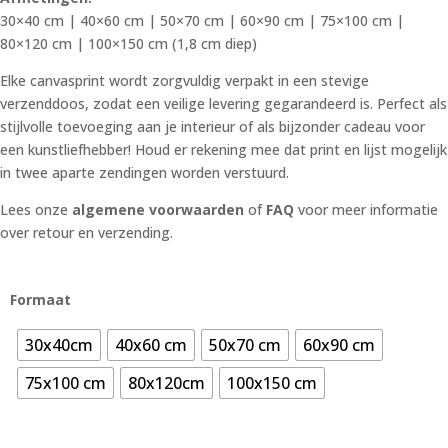
30×40 cm | 40×60 cm | 50×70 cm | 60×90 cm | 75×100 cm |
80×120 cm | 100×150 cm (1,8 cm diep)
Elke canvasprint wordt zorgvuldig verpakt in een stevige
verzenddoos, zodat een veilige levering gegarandeerd is. Perfect als
stijlvolle toevoeging aan je interieur of als bijzonder cadeau voor
een kunstliefhebber! Houd er rekening mee dat print en lijst mogelijk
in twee aparte zendingen worden verstuurd.
Lees onze
algemene voorwaarden
of
FAQ
voor meer informatie
over retour en verzending.
Formaat
30x40cm
40x60 cm
50x70 cm
60x90 cm
75x100 cm
80x120cm
100x150 cm