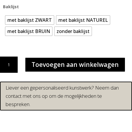
Baklijst
met baklijst ZWART
met baklijst NATUREL
met baklijst BRUIN
zonder baklijst
ABSTRACTO
Toevoegen aan winkelwagen
8
|
CANVAS
DRUK
Liever een gepersonaliseerd kunstwerk? Neem dan
aantal
contact met ons op om de mogelijkheden te
bespreken.