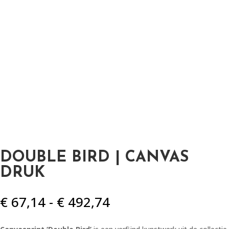
DOUBLE BIRD | CANVAS
DRUK
Prijsklasse:
€
67,14
-
€
492,74
€ 67,14
tot