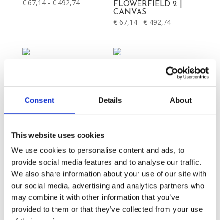
Prijsklasse:
€
67,14
-
€
492,74
FLOWERFIELD 2 |
CANVAS
€ 67,14
Prijsklasse:
€
67,14
-
€
492,74
tot
€ 67,14
€ 492,74
tot
€ 492,74
PORNSTAR MARTINI
| CANVAS
DREAMY
Prijsklasse:
€
67,14
-
€
492,74
Consent
Details
About
FLOWERFIELD 1 |
CANVAS
€ 67,14
Prijsklasse:
€
67,14
-
€
492,74
tot
€ 67,14
€ 492,74
This website uses cookies
tot
We use cookies to personalise content and ads, to
€ 492,74
provide social media features and to analyse our traffic.
We also share information about your use of our site with
our social media, advertising and analytics partners who
may combine it with other information that you’ve
provided to them or that they’ve collected from your use