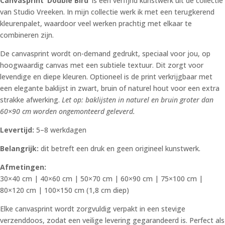
Canvasprint ‘Double Bird’
is een verfijnd kunstwerk uit de collectie
€ 492,74
van Studio Vreeken. In mijn collectie werk ik met een terugkerend
kleurenpalet, waardoor veel werken prachtig met elkaar te
combineren zijn.
De canvasprint wordt on-demand gedrukt, speciaal voor jou, op
hoogwaardig canvas met een subtiele textuur. Dit zorgt voor
levendige en diepe kleuren. Optioneel is de print verkrijgbaar met
een elegante baklijst in zwart, bruin of naturel hout voor een extra
strakke afwerking.
Let op: baklijsten in naturel en bruin groter dan
60×90 cm worden ongemonteerd geleverd.
Levertijd:
5–8 werkdagen
Belangrijk:
dit betreft een druk en geen origineel kunstwerk.
Afmetingen:
30×40 cm | 40×60 cm | 50×70 cm | 60×90 cm | 75×100 cm |
80×120 cm | 100×150 cm (1,8 cm diep)
Elke canvasprint wordt zorgvuldig verpakt in een stevige
verzenddoos, zodat een veilige levering gegarandeerd is. Perfect als