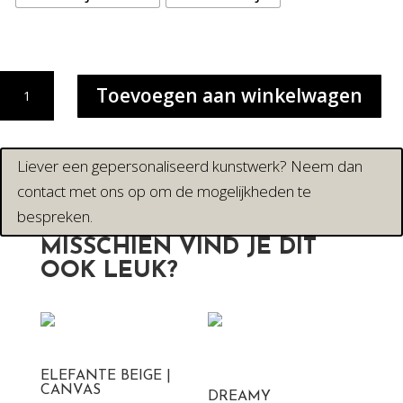
DOUBLE
Toevoegen aan winkelwagen
BIRD
|
CANVAS
DRUK
Liever een gepersonaliseerd kunstwerk? Neem dan
aantal
contact met ons op om de mogelijkheden te
bespreken.
MISSCHIEN VIND JE DIT
OOK LEUK?
ELEFANTE BEIGE |
CANVAS
DREAMY