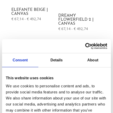
ELEFANTE BEIGE |
CANVAS
DREAMY
Prijsklasse:
€
67,14
-
€
492,74
FLOWERFIELD 2 |
CANVAS
€ 67,14
Prijsklasse:
€
67,14
-
€
492,74
tot
€ 67,14
€ 492,74
tot
€ 492,74
PORNSTAR MARTINI
Consent
Details
About
| CANVAS
DREAMY
Prijsklasse:
€
67,14
-
€
492,74
FLOWERFIELD 1 |
CANVAS
€ 67,14
This website uses cookies
Prijsklasse:
€
67,14
-
€
492,74
tot
€ 67,14
€ 492,74
We use cookies to personalise content and ads, to
tot
provide social media features and to analyse our traffic.
€ 492,74
We also share information about your use of our site with
our social media, advertising and analytics partners who
may combine it with other information that you’ve