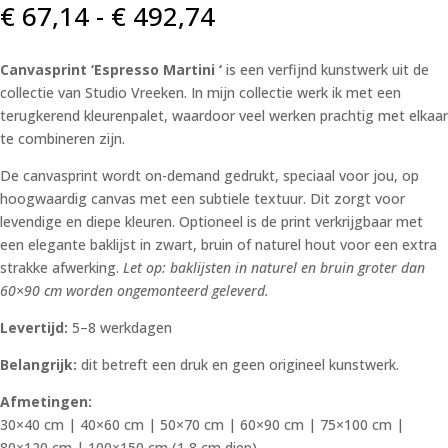
Prijsklasse:
€
67,14
-
€
492,74
€ 67,14
tot
Canvasprint ‘Espresso Martini ‘
is een verfijnd kunstwerk uit de
€ 492,74
collectie van Studio Vreeken. In mijn collectie werk ik met een
terugkerend kleurenpalet, waardoor veel werken prachtig met elkaar
te combineren zijn.
De canvasprint wordt on-demand gedrukt, speciaal voor jou, op
hoogwaardig canvas met een subtiele textuur. Dit zorgt voor
levendige en diepe kleuren. Optioneel is de print verkrijgbaar met
een elegante baklijst in zwart, bruin of naturel hout voor een extra
strakke afwerking.
Let op: baklijsten in naturel en bruin groter dan
60×90 cm worden ongemonteerd geleverd.
Levertijd:
5–8 werkdagen
Belangrijk:
dit betreft een druk en geen origineel kunstwerk.
Afmetingen:
30×40 cm | 40×60 cm | 50×70 cm | 60×90 cm | 75×100 cm |
80×120 cm | 100×150 cm (1,8 cm diep)