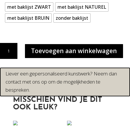
met baklijst ZWART
met baklijst NATUREL
met baklijst BRUIN
zonder baklijst
ESPRESSO
Toevoegen aan winkelwagen
MARTINI
|
CANVAS
aantal
Liever een gepersonaliseerd kunstwerk? Neem dan
contact met ons op om de mogelijkheden te
bespreken.
MISSCHIEN VIND JE DIT
OOK LEUK?