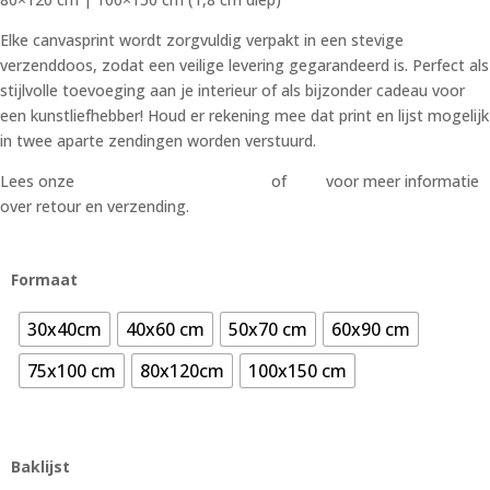
Elke canvasprint wordt zorgvuldig verpakt in een stevige
verzenddoos, zodat een veilige levering gegarandeerd is. Perfect als
stijlvolle toevoeging aan je interieur of als bijzonder cadeau voor
een kunstliefhebber! Houd er rekening mee dat print en lijst mogelijk
in twee aparte zendingen worden verstuurd.
Lees onze
algemene voorwaarden
of
FAQ
voor meer informatie
over retour en verzending.
Formaat
30x40cm
40x60 cm
50x70 cm
60x90 cm
75x100 cm
80x120cm
100x150 cm
Baklijst