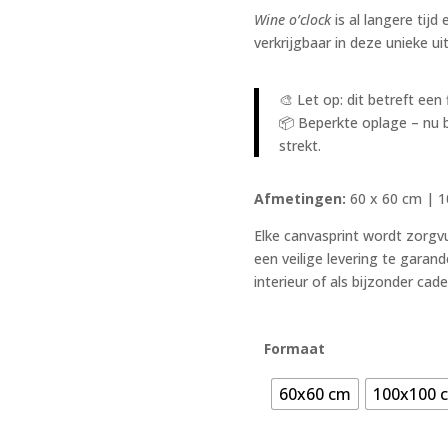
Wine o’clock
is al langere tijd
verkrijgbaar in deze unieke ui
🎨 Let op: dit betreft een 
📦 Beperkte oplage – nu b
strekt.
Afmetingen:
60 x 60 cm | 1
Elke canvasprint wordt zorgv
een veilige levering te garand
interieur of als bijzonder cad
Formaat
60x60 cm
100x100 