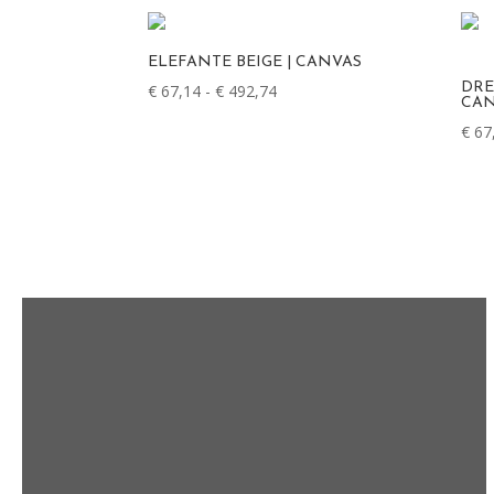
ELEFANTE BEIGE | CANVAS
Prijsklasse:
DRE
€
67,14
-
€
492,74
CAN
€ 67,14
€
67
tot
€ 492,74