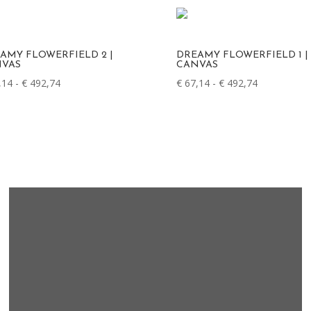
AMY FLOWERFIELD 2 |
DREAMY FLOWERFIELD 1 |
VAS
CANVAS
Prijsklasse:
Prijsklasse:
,14
-
€
492,74
€
67,14
-
€
492,74
€ 67,14
€ 67,14
tot
tot
€ 492,74
€ 492,74