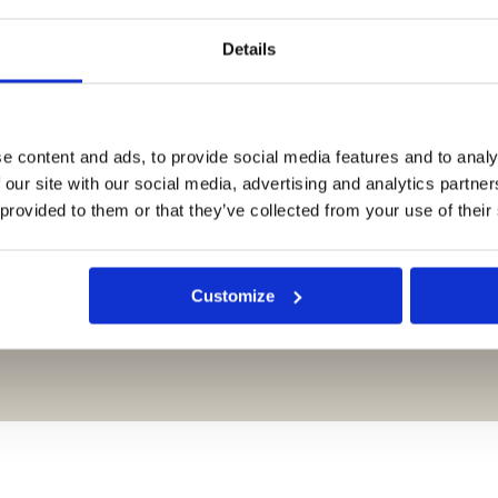
 DIT OOK LEUK?
Details
htige abstracte kunstprints van gestileerde vazen, maar ook een unieke
ollectie en ontdek misschien nog wel meer kunst die je aanspreekt! Mi
terieur verder te verrijken. Neem ook een kijkje hier:
perfect zijn voor elke ruimte.
e content and ads, to provide social media features and to analy
ieke designs die je persoonlijkheid weerspiegelen.
 our site with our social media, advertising and analytics partn
die perfect passen in elk interieur.
 provided to them or that they’ve collected from your use of their
ie een statement maken in je huis.
Customize