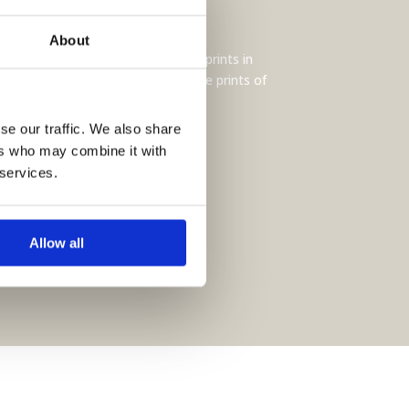
About
 selectie originele werken en art prints in
sschien vind je ook onze botanische prints of
se our traffic. We also share
ers who may combine it with
 services.
Allow all