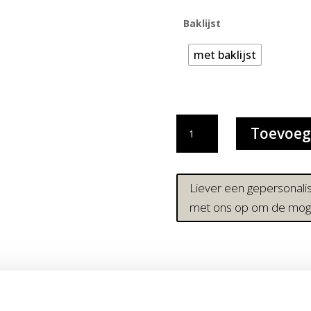
Baklijst
met baklijst
WINE
Toevoeg
O
CLOCK
|
SPECIAL
Liever een gepersonal
EDITION
met ons op om de moge
aantal