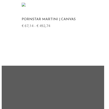
PORNSTAR MARTINI | CANVAS
Prijsklasse:
€
67,14
-
€
492,74
€ 67,14
tot
€ 492,74