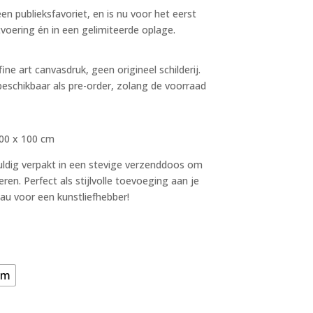
 een publieksfavoriet, en is nu voor het eerst
tvoering én in een gelimiteerde oplage.
fine art canvasdruk, geen origineel schilderij.
eschikbaar als pre-order, zolang de voorraad
00 x 100 cm
uldig verpakt in een stevige verzenddoos om
eren. Perfect als stijlvolle toevoeging aan je
eau voor een kunstliefhebber!
cm