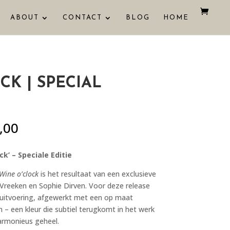
ABOUT
CONTACT
BLOG
HOME
CK | SPECIAL
Prijsklasse:
,00
€ 325,00
tot
ck’ – Speciale Editie
€ 525,00
Wine o’clock
is het resultaat van een exclusieve
Vreeken en Sophie Dirven. Voor deze release
 uitvoering, afgewerkt met een op maat
n – een kleur die subtiel terugkomt in het werk
armonieus geheel.