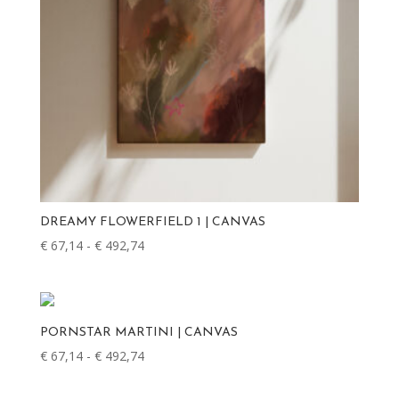
DREAMY FLOWERFIELD 1 | CANVAS
€
67,14
-
€
492,74
Prijsklasse:
€ 67,14
tot
€ 492,74
PORNSTAR MARTINI | CANVAS
€
67,14
-
€
492,74
Prijsklasse:
€ 67,14
tot