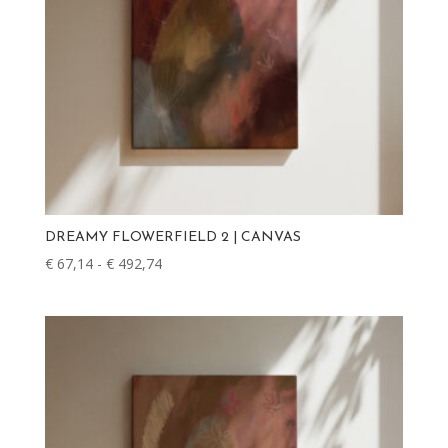
DREAMY FLOWERFIELD 2 | CANVAS
€
67,14
-
€
492,74
Prijsklasse:
€ 67,14
tot
€ 492,74