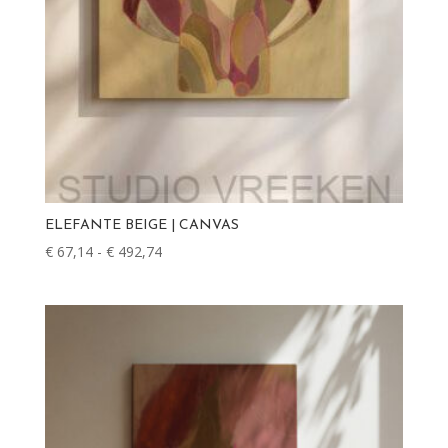
ELEFANTE BEIGE | CANVAS
€
67,14
-
€
492,74
Prijsklasse:
€ 67,14
tot
€ 492,74