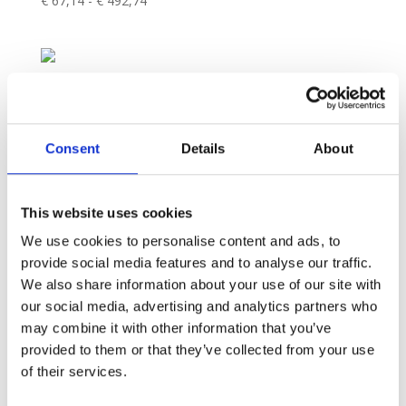
€
67,14
-
€
492,74
Prijsklasse:
€ 67,14
tot
€ 492,74
MARTINI DISCO | CANVAS
€
67,14
-
€
492,74
Prijsklasse:
€ 67,14
Consent
Details
About
tot
€ 492,74
1
2
3
4
→
This website uses cookies
We use cookies to personalise content and ads, to
provide social media features and to analyse our traffic.
We also share information about your use of our site with
our social media, advertising and analytics partners who
may combine it with other information that you’ve
provided to them or that they’ve collected from your use
of their services.