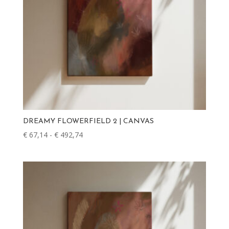
DREAMY FLOWERFIELD 2 | CANVAS
€
67,14
-
€
492,74
Prijsklasse:
€ 67,14
tot
€ 492,74