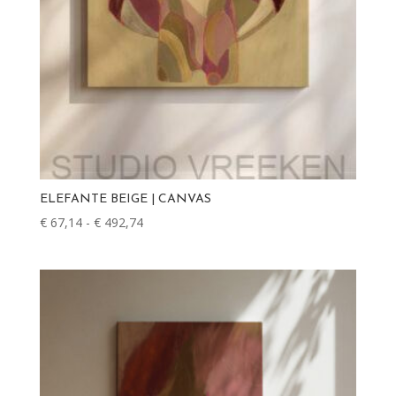
ELEFANTE BEIGE | CANVAS
€
67,14
-
€
492,74
Prijsklasse:
€ 67,14
tot
€ 492,74