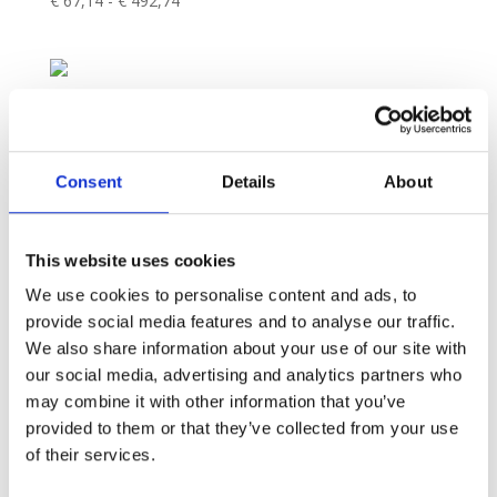
€
67,14
-
€
492,74
Prijsklasse:
€ 67,14
tot
€ 492,74
MARTINI DISCO | CANVAS
€
67,14
-
€
492,74
Prijsklasse:
€ 67,14
Consent
Details
About
tot
€ 492,74
1
2
3
4
…
8
9
10
→
This website uses cookies
We use cookies to personalise content and ads, to
provide social media features and to analyse our traffic.
We also share information about your use of our site with
our social media, advertising and analytics partners who
may combine it with other information that you’ve
provided to them or that they’ve collected from your use
of their services.