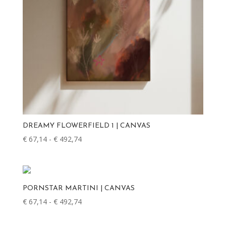
DREAMY FLOWERFIELD 1 | CANVAS
€
67,14
-
€
492,74
Prijsklasse:
€ 67,14
tot
€ 492,74
PORNSTAR MARTINI | CANVAS
€
67,14
-
€
492,74
Prijsklasse:
€ 67,14
tot