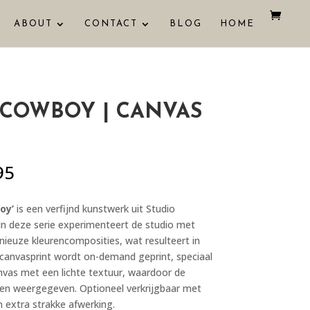
ABOUT
CONTACT
BLOG
HOME
 COWBOY | CANVAS
Prijsklasse:
95
€ 59,95
tot
oy’
is een verfijnd kunstwerk uit Studio
€ 349,95
 In deze serie experimenteert de studio met
euze kleurencomposities, wat resulteert in
canvasprint wordt on-demand geprint, speciaal
vas met een lichte textuur, waardoor de
den weergegeven. Optioneel verkrijgbaar met
n extra strakke afwerking.