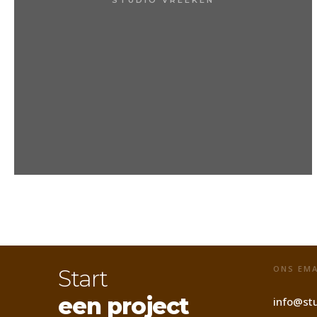
ONS EMA
Start
een project
info@stu