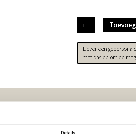
CROCODILE
Toevoeg
COWBOY
|
CANVAS
DRUK
Liever een gepersonal
aantal
met ons op om de moge
 DIT OOK LEUK?
htige abstracte kunstprints van gestileerde vazen, maar ook een unieke
ollectie en ontdek misschien nog wel meer kunst die je aanspreekt! Mi
Details