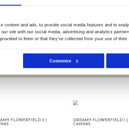
terieur verder te verrijken. Neem ook een kijkje hier:
perfect zijn voor elke ruimte.
ieke designs die je persoonlijkheid weerspiegelen.
die perfect passen in elk interieur.
e content and ads, to provide social media features and to analy
ie een statement maken in je huis.
 our site with our social media, advertising and analytics partn
 provided to them or that they’ve collected from your use of their
Customize
AMY FLOWERFIELD 2 |
DREAMY FLOWERFIELD 1 |
VAS
CANVAS