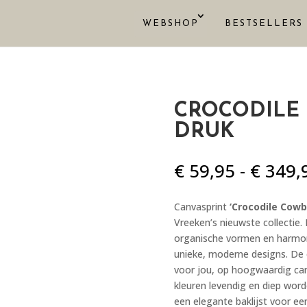
WEBSHOP
BESTSELLERS
CROCODILE
DRUK
€
59,95
-
€
349,
Canvasprint
‘Crocodile Cowb
Vreeken’s nieuwste collectie.
organische vormen en harmoni
unieke, moderne designs. De 
voor jou, op hoogwaardig can
kleuren levendig en diep wor
een elegante baklijst voor ee