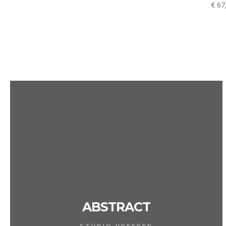
€
67
tot
€ 492,74
ABSTRACT
STUDIO VREEKEN