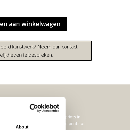
en aan winkelwagen
iseerd kunstwerk? Neem dan contact
lijkheden te bespreken.
 selectie originele werken en art prints in
sschien vind je ook onze botanische prints of
About