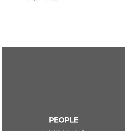
€ 67,14
tot
€ 492,74
PEOPLE
STUDIO VREEKEN