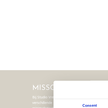
MISSCHIEN VIND JE
Bij Studio Vreeken vind je niet alleen deze prac
verschillende stijlen. Neem een kijkje in onze c
Consent