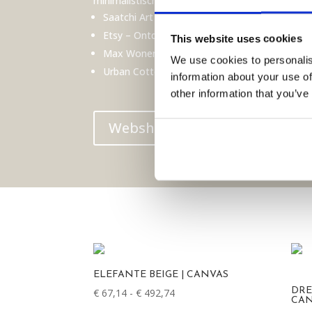
minimalistische ontwerpen leuk, perfect om je in
Saatchi Art
– Hier vind je originele werken die 
Etsy
– Ontdek handgemaakte kunstprints en un
This website uses cookies
Max Wonen
– Een selectie van mijn ontwerpen 
We use cookies to personalis
Urban Cotton
– Bekijk prachtige wandkleden d
information about your use of
other information that you’ve
Webshop
ELEFANTE BEIGE | CANVAS
Prijsklasse:
DRE
€
67,14
-
€
492,74
CAN
€ 67,14