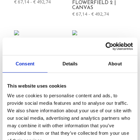
Prijsklasse:
€
67,14
-
€
492,74
FLOWERFIELD 2 |
CANVAS
€ 67,14
Prijsklasse:
€
67,14
-
€
492,74
tot
€ 67,14
€ 492,74
tot
€ 492,74
PORNSTAR MARTINI
| CANVAS
DREAMY
Prijsklasse:
€
67,14
-
€
492,74
Consent
Details
About
FLOWERFIELD 1 |
CANVAS
€ 67,14
Prijsklasse:
€
67,14
-
€
492,74
tot
€ 67,14
€ 492,74
This website uses cookies
tot
We use cookies to personalise content and ads, to
€ 492,74
provide social media features and to analyse our traffic.
We also share information about your use of our site with
our social media, advertising and analytics partners who
may combine it with other information that you’ve
provided to them or that they’ve collected from your use