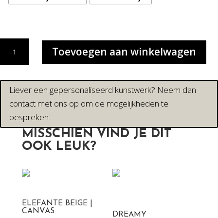
FLOWERGIRL
Toevoegen aan winkelwagen
|
CANVAS
DRUK
aantal
Liever een gepersonaliseerd kunstwerk? Neem dan
contact met ons op om de mogelijkheden te
bespreken.
MISSCHIEN VIND JE DIT
OOK LEUK?
ELEFANTE BEIGE |
CANVAS
DREAMY