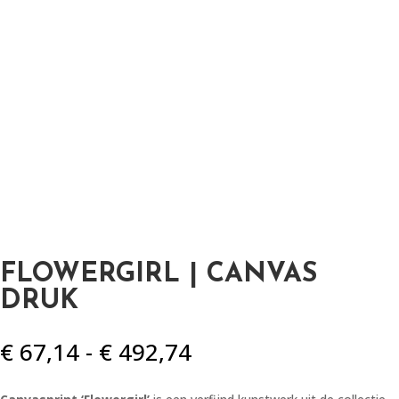
FLOWERGIRL | CANVAS
DRUK
Prijsklasse:
€
67,14
-
€
492,74
€ 67,14
tot