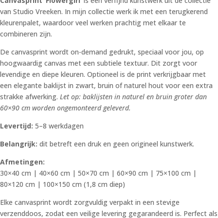
Canvasprint ‘Flowergirl’
is een verfijnd kunstwerk uit de collectie
€ 492,74
van Studio Vreeken. In mijn collectie werk ik met een terugkerend
kleurenpalet, waardoor veel werken prachtig met elkaar te
combineren zijn.
De canvasprint wordt on-demand gedrukt, speciaal voor jou, op
hoogwaardig canvas met een subtiele textuur. Dit zorgt voor
levendige en diepe kleuren. Optioneel is de print verkrijgbaar met
een elegante baklijst in zwart, bruin of naturel hout voor een extra
strakke afwerking.
Let op: baklijsten in naturel en bruin groter dan
60×90 cm worden ongemonteerd geleverd.
Levertijd:
5–8 werkdagen
Belangrijk:
dit betreft een druk en geen origineel kunstwerk.
Afmetingen:
30×40 cm | 40×60 cm | 50×70 cm | 60×90 cm | 75×100 cm |
80×120 cm | 100×150 cm (1,8 cm diep)
Elke canvasprint wordt zorgvuldig verpakt in een stevige
verzenddoos, zodat een veilige levering gegarandeerd is. Perfect als