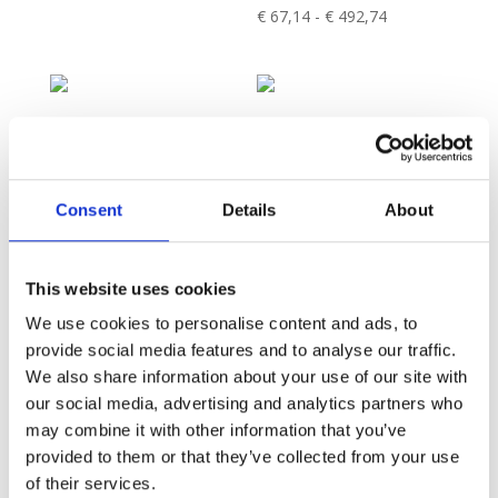
Prijsklasse:
€
67,14
-
€
492,74
tot
€ 67,14
€ 492,74
tot
€ 492,74
PORNSTAR MARTINI
| CANVAS
DREAMY
Prijsklasse:
€
67,14
-
€
492,74
FLOWERFIELD 1 |
Consent
Details
About
CANVAS
€ 67,14
Prijsklasse:
€
67,14
-
€
492,74
tot
€ 67,14
€ 492,74
tot
This website uses cookies
€ 492,74
We use cookies to personalise content and ads, to
provide social media features and to analyse our traffic.
We also share information about your use of our site with
our social media, advertising and analytics partners who
may combine it with other information that you’ve
provided to them or that they’ve collected from your use
of their services.