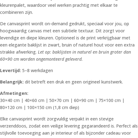
kleurenpalet, waardoor veel werken prachtig met elkaar te
combineren zijn.
De canvasprint wordt on-demand gedrukt, speciaal voor jou, op
hoogwaardig canvas met een subtiele textuur. Dit zorgt voor
levendige en diepe kleuren. Optioneel is de print verkrijgbaar met
een elegante baklijst in zwart, bruin of naturel hout voor een extra
strakke afwerking.
Let op: baklijsten in naturel en bruin groter dan
60×90 cm worden ongemonteerd geleverd.
Levertijd:
5–8 werkdagen
Belangrijk:
dit betreft een druk en geen origineel kunstwerk.
Afmetingen:
30×40 cm | 40×60 cm | 50×70 cm | 60×90 cm | 75×100 cm |
80×120 cm | 100×150 cm (1,8 cm diep)
Elke canvasprint wordt zorgvuldig verpakt in een stevige
verzenddoos, zodat een veilige levering gegarandeerd is. Perfect als
stijlvolle toevoeging aan je interieur of als bijzonder cadeau voor