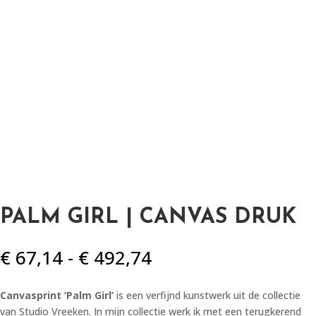
PALM GIRL | CANVAS DRUK
Prijsklasse:
€
67,14
-
€
492,74
€ 67,14
tot
Canvasprint ‘Palm Girl’
is een verfijnd kunstwerk uit de collectie
€ 492,74
van Studio Vreeken. In mijn collectie werk ik met een terugkerend