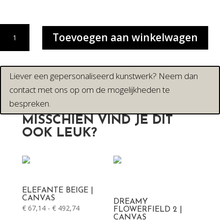
PALM
Toevoegen aan winkelwagen
GIRL
|
CANVAS
DRUK
Liever een gepersonaliseerd kunstwerk? Neem dan
aantal
contact met ons op om de mogelijkheden te
bespreken.
MISSCHIEN VIND JE DIT
OOK LEUK?
ELEFANTE BEIGE |
CANVAS
DREAMY
Prijsklasse:
€
67,14
-
€
492,74
FLOWERFIELD 2 |
CANVAS
€ 67,14