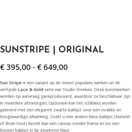
SUNSTRIPE | ORIGINAL
Prijsklasse:
€
395,00
-
€
649,00
€ 395,00
tot
Sun Stripe
is een variant op de meest populaire werken uit de
€ 649,00
verfijnde
Lace & Gold
-serie van Studio Vreeken. Deze kunstwerken
worden op aanvraag gereproduceerd, waardoor ze beschikbaar zijn
in meerdere afmetingen. Optioneel kan het schilderij worden
geleverd met een elegante zwarte baklijst voor een strakke en
hoogwaardige afwerking. Zoekt u een andere kleur baklijst (Naturel
of Bruin hout) bestel dan een canvas zonder frame en los een
houten baklijst in de gewenste kleur.