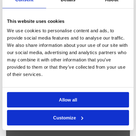
ELEFANTE BEIGE |
CANVAS
DREAMY
Prijsklasse:
€
67,14
-
€
492,74
FLOWERFIELD 2 |
CANVAS
€ 67,14
This website uses cookies
Prijsklasse:
€
67,14
-
€
492,74
tot
We use cookies to personalise content and ads, to
€ 67,14
€ 492,74
provide social media features and to analyse our traffic.
tot
We also share information about your use of our site with
€ 492,74
our social media, advertising and analytics partners who
may combine it with other information that you’ve
PORNSTAR MARTINI
provided to them or that they’ve collected from your use
| CANVAS
DREAMY
Prijsklasse:
€
67,14
-
€
492,74
of their services.
FLOWERFIELD 1 |
CANVAS
€ 67,14
Prijsklasse:
€
67,14
-
€
492,74
tot
€ 67,14
€ 492,74
tot
Allow all
€ 492,74
Customize