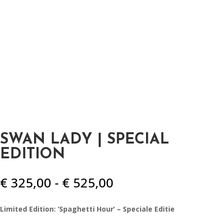
SWAN LADY | SPECIAL
EDITION
Prijsklasse:
€
325,00
-
€
525,00
€ 325,00
tot
Limited Edition: ‘Spaghetti Hour’ – Speciale Editie
€ 525,00