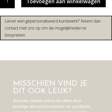
Toevoegen aan winkelwagen
LADY
|
SPECIAL
EDITION
Liever een gepersonaliseerd kunstwerk? Neem dan
aantal
contact met ons op om de mogelijkheden te
bespreken.
MISSCHIEN VIND JE
DIT OOK LEUK?
Bij Studio Vreeken vind je niet alleen deze
prachtige abstracte kunstprints van gestileerde