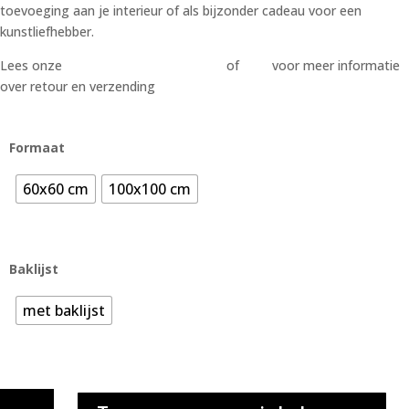
toevoeging aan je interieur of als bijzonder cadeau voor een
kunstliefhebber.
Lees onze
algemene voorwaarden
of
FAQ
voor meer informatie
over retour en verzending
Formaat
60x60 cm
100x100 cm
Baklijst
met baklijst
SWAN