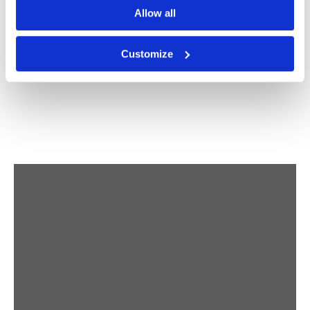
Allow all
PORNSTAR MARTINI
| CANVAS
DREAMY
Prijsklasse:
€
67,14
-
€
492,74
FLOWERFIELD 1 |
Customize
CANVAS
€ 67,14
Prijsklasse:
€
67,14
-
€
492,74
tot
€ 67,14
€ 492,74
tot
€ 492,74