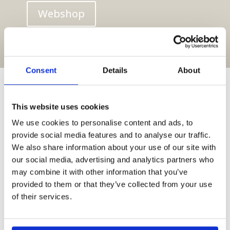
Webshop
Consent
Details
About
This website uses cookies
We use cookies to personalise content and ads, to
provide social media features and to analyse our traffic.
ELEFANTE BEIGE |
We also share information about your use of our site with
CANVAS
DREAMY
our social media, advertising and analytics partners who
Prijsklasse:
€
67,14
-
€
492,74
FLOWERFIELD 2 |
may combine it with other information that you’ve
CANVAS
€ 67,14
Prijsklasse:
€
67,14
-
€
492,74
provided to them or that they’ve collected from your use
tot
€ 67,14
of their services.
€ 492,74
tot
€ 492,74