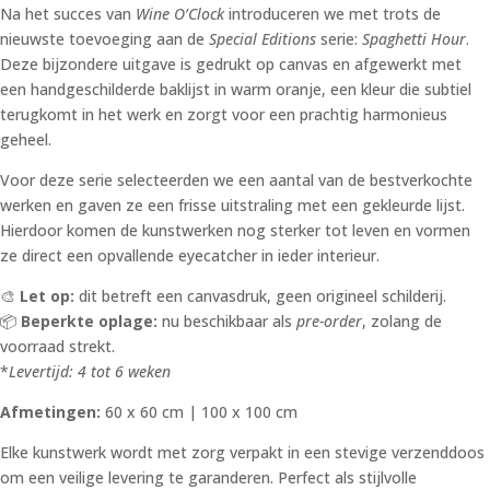
Na het succes van
Wine O’Clock
introduceren we met trots de
nieuwste toevoeging aan de
Special Editions
serie:
Spaghetti Hour
.
Deze bijzondere uitgave is gedrukt op canvas en afgewerkt met
een handgeschilderde baklijst in warm oranje, een kleur die subtiel
terugkomt in het werk en zorgt voor een prachtig harmonieus
geheel.
Voor deze serie selecteerden we een aantal van de bestverkochte
werken en gaven ze een frisse uitstraling met een gekleurde lijst.
Hierdoor komen de kunstwerken nog sterker tot leven en vormen
ze direct een opvallende eyecatcher in ieder interieur.
🎨
Let op:
dit betreft een canvasdruk, geen origineel schilderij.
📦
Beperkte oplage:
nu beschikbaar als
pre-order
, zolang de
voorraad strekt.
*
Levertijd: 4 tot 6 weken
Afmetingen:
60 x 60 cm | 100 x 100 cm
Elke kunstwerk wordt met zorg verpakt in een stevige verzenddoos
om een veilige levering te garanderen. Perfect als stijlvolle